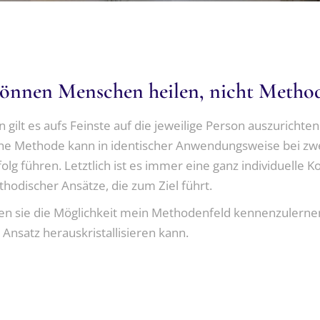
ENTSCHEIDUNGSFINDUNG
KÖRPERORIENTIERTE
TRAUERBEGLEITUNG
PSYCHOTHERAPIE
LERNCOACHING
ENTSPANNUNGSVERFA
EMOTIONAL
önnen Menschen heilen, nicht Metho
FREEDOM TECHNIK
ilt es aufs Feinste auf die jeweilige Person auszurichte
he Methode kann in identischer Anwendungsweise bei zw
g führen. Letztlich ist es immer eine ganz individuelle 
hodischer Ansätze, die zum Ziel führt.
n sie die Möglichkeit mein Methodenfeld kennenzulernen
e Ansatz herauskristallisieren kann.