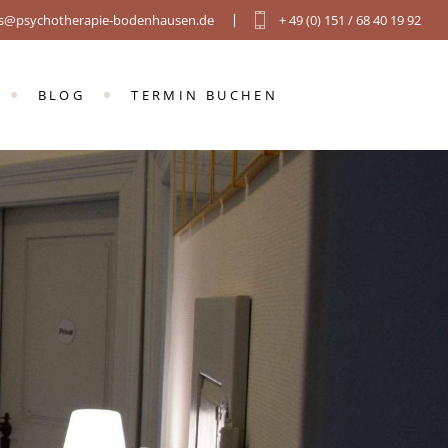
is@psychotherapie-bodenhausen.de
+ 49 (0) 151 / 68 40 19 92
E
CH
BLOG
TERMIN BUCHEN
ERAPIE
E
H
RAPIE
AHREN