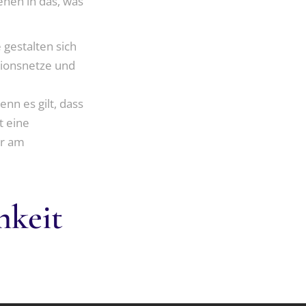
ehen in das, was
 gestalten sich
tionsnetze und
nn es gilt, dass
t eine
er am
hkeit