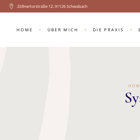
Zöllnertorstraße 12, 91126 Schwabach
KOSTEN
HAUSBESUCHE
HOME
ÜBER MICH
DIE PRAXIS
KOSTEN
HAUSBESUCHE
HOM
Sy