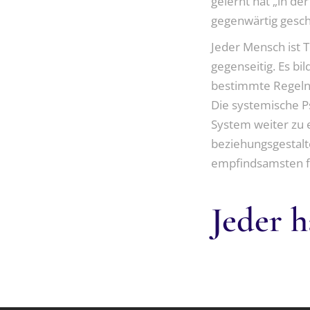
gelernt hat „in de
gegenwärtig gesch
Jeder Mensch ist 
gegenseitig. Es b
bestimmte Regeln
Die systemische Ps
System weiter zu 
beziehungsgestalt
empfindsamsten fü
Jeder h