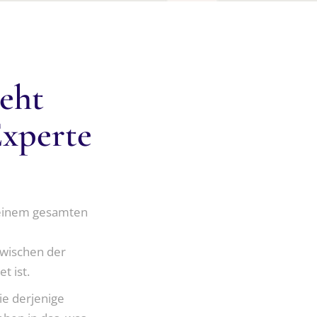
HREN
ieht
Experte
seinem gesamten
zwischen der
t ist.
ie derjenige