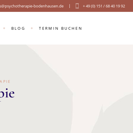
is@psychotherapie-bodenhausen.de
+ 49 (0) 151 / 68 40 19 92
E
CH
BLOG
TERMIN BUCHEN
ERAPIE
E
H
APIE
pie
RAPIE
AHREN