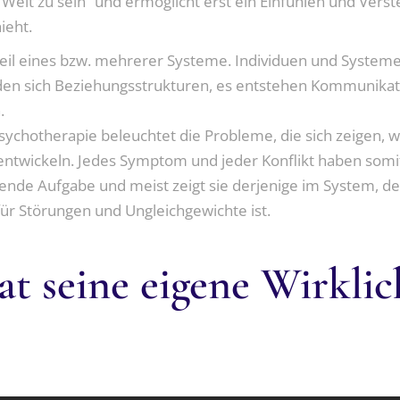
r Welt zu sein“ und ermöglicht erst ein Einfühlen und Verst
ieht.
Teil eines bzw. mehrerer Systeme. Individuen und Systeme
ilden sich Beziehungsstrukturen, es entstehen Kommunika
.
ychotherapie beleuchtet die Probleme, die sich zeigen, we
entwickeln. Jedes Symptom und jeder Konflikt haben somi
ende Aufgabe und meist zeigt sie derjenige im System, d
r Störungen und Ungleichgewichte ist.
at seine eigene Wirklic